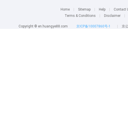
Home
|
Sitemap
|
Help
|
Contact 
Terms & Conditions
|
Disclaimer
|
Copyright © en.huangye88.com
京ICP备10007860号-1
|
京公