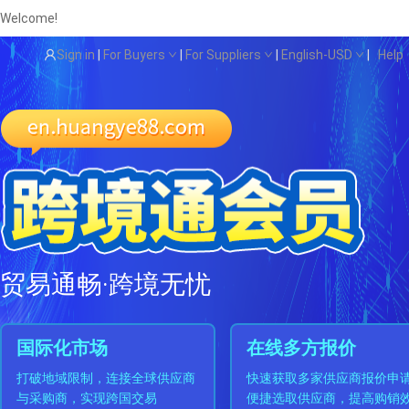
Welcome!
Sign in
|
For Buyers
|
For Suppliers
|
English-USD
|
Help
贸易通畅·跨境无忧
国际化市场
在线多方报价
打破地域限制，连接全球供应商
快速获取多家供应商报价申
与采购商，实现跨国交易
便捷选取供应商，提高购销